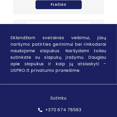
PLAČIAU
Sklandžiam svetainės veikimui, jūsų
naršymo patirties gerinimui bei rinkodarai
naudojame slapukus. Naršydami toliau
sutinkate su slapukų įrašymu. Daugiau
apie slapukus ir kaip jų atsisakyti –
USPRO.lt privatumo pranešime.
HAIER MULTI SPLIT
Sutinku
Price
–
€
799.00
€
2,100.00
range:
+370 674 78583
€799.00
PLAČIAU
through