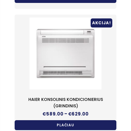
€1,050.00
AKCIJA!
HAIER KONSOLINIS KONDICIONIERIUS
(GRINDINIS)
Price
–
€
589.00
€
629.00
range:
€589.00
PLAČIAU
through
€629.00