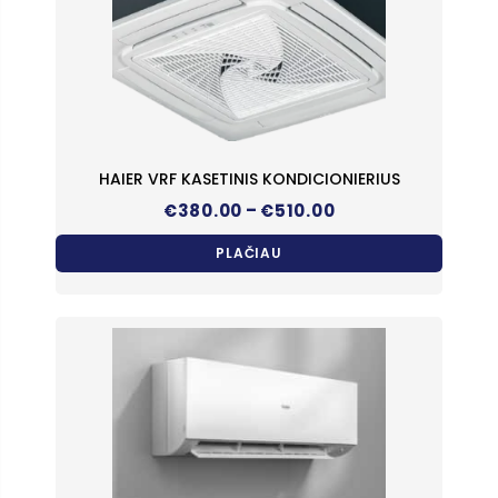
HAIER VRF KASETINIS KONDICIONIERIUS
Price
–
€
380.00
€
510.00
range:
€380.00
PLAČIAU
through
€510.00