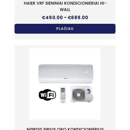
HAIER VRF SIENINIAI KONDICIONIERIAI HI-
WALL
Price
–
€
450.00
€
689.00
range:
€450.00
PLAČIAU
through
€689.00
NØRDIS SIRIUS ORO KONDICIONIERIUS