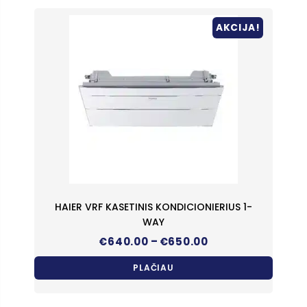
AKCIJA!
HAIER VRF KASETINIS KONDICIONIERIUS 1-
WAY
Price
–
€
640.00
€
650.00
range:
€640.00
PLAČIAU
through
€650.00