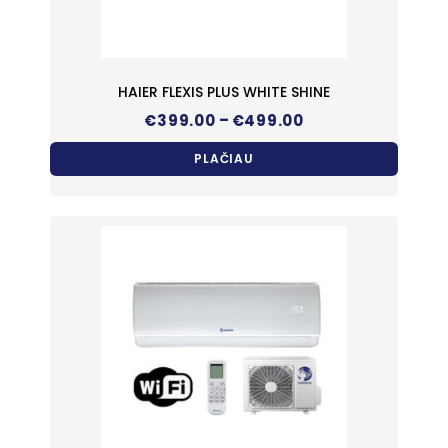
HAIER FLEXIS PLUS WHITE SHINE
Price
–
€
399.00
€
499.00
range:
€399.00
PLAČIAU
through
€499.00