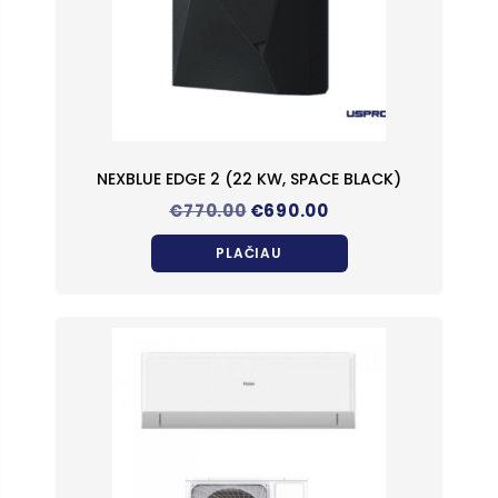
NEXBLUE EDGE 2 (22 KW, SPACE BLACK)
Original
Current
€
770.00
€
690.00
price
price
was:
is:
PLAČIAU
€770.00.
€690.00.