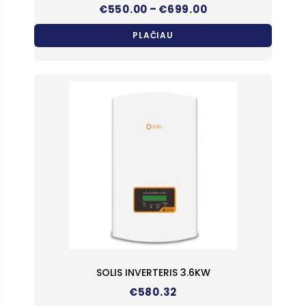
Price
–
€
550.00
€
699.00
range:
€550.00
PLAČIAU
through
€699.00
SOLIS INVERTERIS 3.6KW
€
580.32