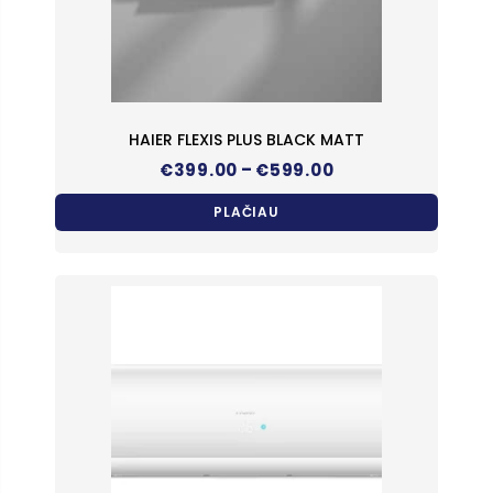
HAIER FLEXIS PLUS BLACK MATT
Price
–
€
399.00
€
599.00
range:
€399.00
PLAČIAU
through
€599.00