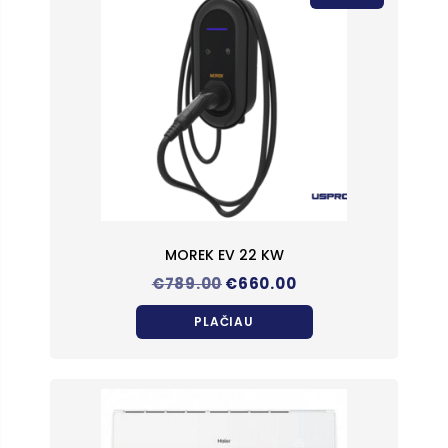
MOREK EV 22 KW
Original
Current
€
789.00
€
660.00
price
price
was:
is:
PLAČIAU
€789.00.
€660.00.