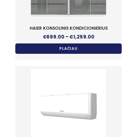
HAIER KONSOLINIS KONDICIONIERIUS
Price
–
€
699.00
€
1,259.00
range:
€699.00
PLAČIAU
through
€1,259.00