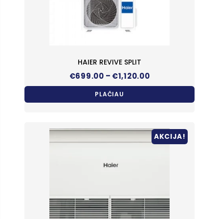
HAIER REVIVE SPLIT
Price
–
€
699.00
€
1,120.00
range:
€699.00
PLAČIAU
through
€1,120.00
AKCIJA!