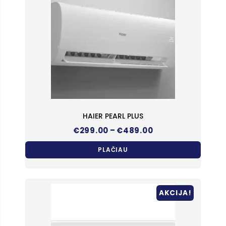
HAIER PEARL PLUS
Price
–
€
299.00
€
489.00
range:
€299.00
PLAČIAU
through
€489.00
AKCIJA!