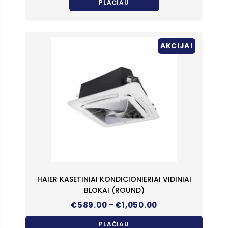
PLAČIAU
AKCIJA!
HAIER KASETINIAI KONDICIONIERIAI VIDINIAI
BLOKAI (ROUND)
Price
–
€
589.00
€
1,050.00
range:
€589.00
PLAČIAU
through