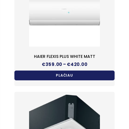
HAIER FLEXIS PLUS WHITE MATT
Price
–
€
359.00
€
420.00
range:
€359.00
PLAČIAU
through
€420.00