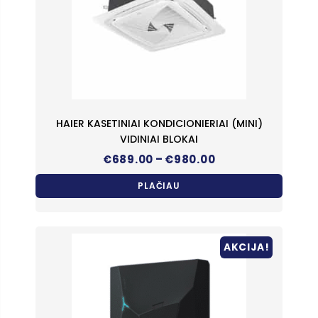
HAIER KASETINIAI KONDICIONIERIAI (MINI)
VIDINIAI BLOKAI
Price
–
€
689.00
€
980.00
range:
€689.00
PLAČIAU
through
€980.00
AKCIJA!