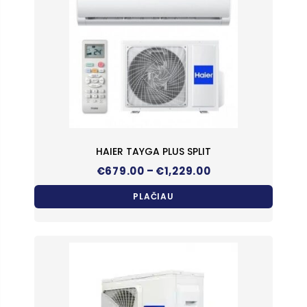
HAIER TAYGA PLUS SPLIT
Price
–
€
679.00
€
1,229.00
range:
€679.00
PLAČIAU
through
€1,229.00