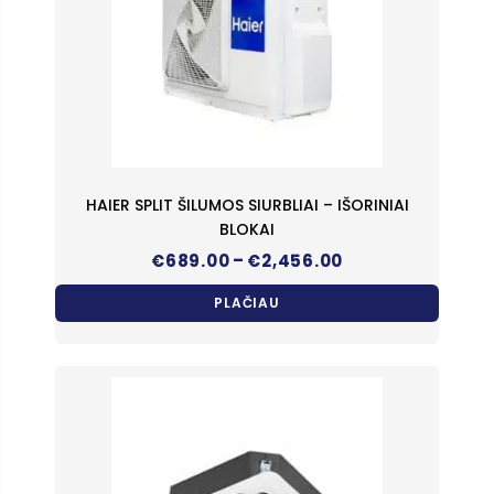
HAIER SPLIT ŠILUMOS SIURBLIAI – IŠORINIAI
BLOKAI
Price
–
€
689.00
€
2,456.00
range:
€689.00
PLAČIAU
through
€2,456.00