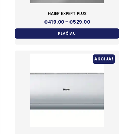
HAIER EXPERT PLUS
Price
–
€
419.00
€
529.00
range:
€419.00
PLAČIAU
through
€529.00
AKCIJA!