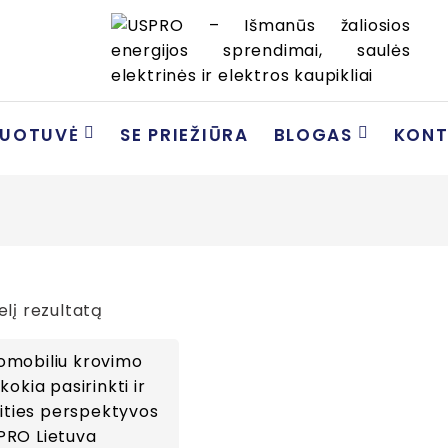
DUOTUVĖ
SE PRIEŽIŪRA
BLOGAS
KONT
elį rezultatą