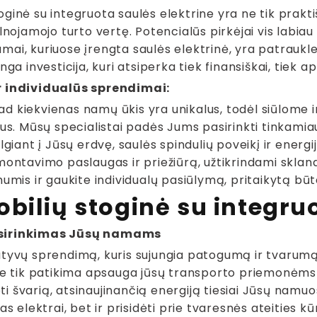
ginė su integruota saulės elektrine yra ne tik prakti
ilnojamojo turto vertę. Potencialūs pirkėjai vis labiau
ai, kuriuose įrengta saulės elektrinė, yra patrauklesn
nga investicija, kuri atsiperka tiek finansiškai, tiek a
r individualūs sprendimai:
d kiekvienas namų ūkis yra unikalus, todėl siūlome in
rus. Mūsų specialistai padės Jums pasirinkti tinkamiau
elgiant į Jūsų erdvę, saulės spindulių poveikį ir energ
montavimo paslaugas ir priežiūrą, užtikrindami skland
mumis ir gaukite individualų pasiūlymą, pritaikytą bū
bilių stoginė su integruo
sirinkimas Jūsų namams
atyvų sprendimą, kuris sujungia patogumą ir tvarumą
 ne tik patikima apsauga jūsų transporto priemonėms 
 švarią, atsinaujinančią energiją tiesiai Jūsų namuos
as elektrai, bet ir prisidėti prie tvaresnės ateities kū