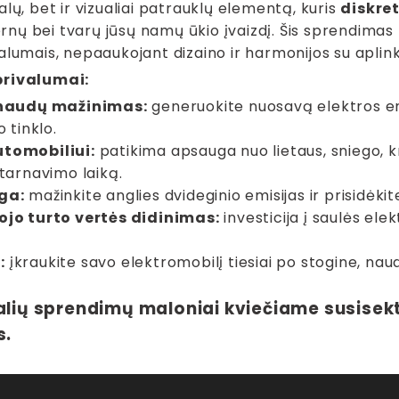
alų, bet ir vizualiai patrauklų elementą, kuris
diskret
ų bei tvarų jūsų namų ūkio įvaizdį. Šis sprendimas l
alumais, nepaaukojant dizaino ir harmonijos su aplin
privalumai:
ąnaudų mažinimas:
generuokite nuosavą elektros en
 tinklo.
tomobiliui:
patikima apsauga nuo lietaus, sniego, kru
tarnavimo laiką.
ga:
mažinkite anglies dvideginio emisijas ir prisidėki
jo turto vertės didinimas:
investicija į saulės ele
:
įkraukite savo elektromobilį tiesiai po stogine, nau
alių sprendimų maloniai kviečiame susisekt
s.