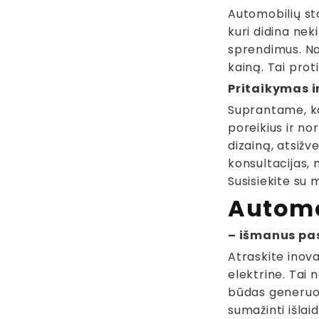
Automobilių sto
kuri didina nek
sprendimus. Nam
kainą. Tai proti
Pritaikymas i
Suprantame, ka
poreikius ir no
dizainą, atsižv
konsultacijas, 
Susisiekite su 
Automo
– išmanus pa
Atraskite inov
elektrine. Tai
būdas generuoti
sumažinti išlaid