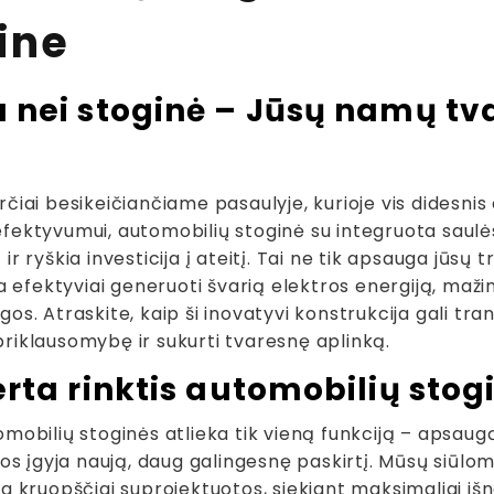
rine
 nei stoginė – Jūsų namų tva
.
čiai besikeičiančiame pasaulyje, kurioje vis didesni
fektyvumui, automobilių stoginė su integruota saulė
ir ryškia investicija į ateitį. Tai ne tik apsauga jūs
ta efektyviai generuoti švarią elektros energiją, mažint
os. Atraskite, kaip ši inovatyvi konstrukcija gali tra
riklausomybę ir sukurti tvaresnę aplinką.
rta rinktis automobilių stog
omobilių stoginės atlieka tik vieną funkciją – apsaug
jos įgyja naują, daug galingesnę paskirtį. Mūsų siūlo
a kruopščiai suprojektuotos, siekiant maksimaliai iš