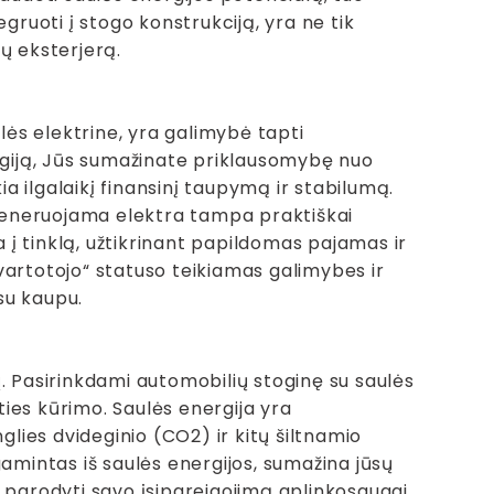
gruoti į stogo konstrukciją, yra ne tik
ų eksterjerą.
ulės elektrine, yra galimybė tapti
giją, Jūs sumažinate priklausomybę nuo
ia ilgalaikį finansinį taupymą ir stabilumą.
o generuojama elektra tampa praktiškai
į tinklą, užtikrinant papildomas pajamas ir
vartotojo“ statuso teikiamas galimybes ir
 su kaupu.
. Pasirinkdami automobilių stoginę su saulės
ities kūrimo. Saulės energija yra
glies dvideginio (CO2) ir kitų šiltnamio
gamintas iš saulės energijos, sumažina jūsų
s parodyti savo įsipareigojimą aplinkosaugai