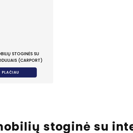
ILIŲ STOGINĖS SU
ODULIAIS (CARPORT)
PLAČIAU
obilių stoginė su int