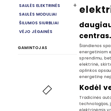
SAULĖS ELEKTRINĖS
elekt
SAULĖS MODULIAI
ŠILUMOS SIURBLIAI
daugiau
VĖJO JĖGAINĖS
centras
Šiandienos spar
GAMINTOJAS
energetiniam e
sprendimu, bet 
elektrinė, skir
aplinkos apsaug
energetinę nep
Kodėl ve
Tradicinės aut
technologijas, 
elektrinėmis yr