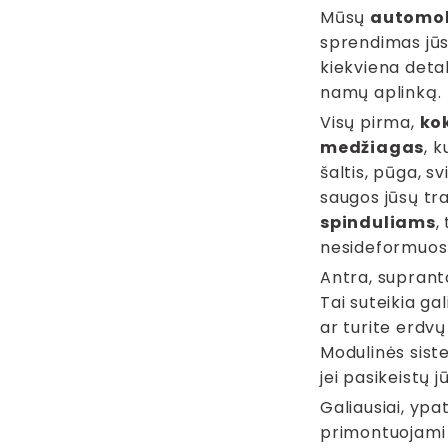
Mūsų
automobi
sprendimas jūsų
kiekviena detal
namų aplinką.
Visų pirma,
ko
medžiagas
, 
šaltis, pūga, sv
saugos jūsų tr
spinduliams
,
nesideformuos 
Antra, suprant
Tai suteikia ga
ar turite erdvų
Modulinės siste
jei pasikeistų j
Galiausiai, yp
primontuojami –