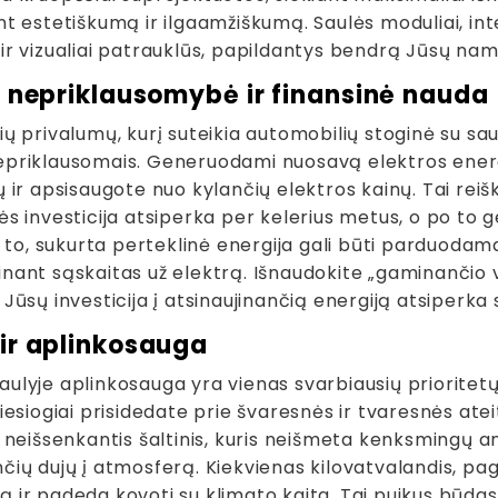
nt estetiškumą ir ilgaamžiškumą. Saulės moduliai, inte
 ir vizualiai patrauklūs, papildantys bendrą Jūsų nam
 nepriklausomybė ir finansinė nauda
ių privalumų, kurį suteikia automobilių stoginė su sa
epriklausomais. Generuodami nuosavą elektros ener
ų ir apsisaugote nuo kylančių elektros kainų. Tai reišk
nės investicija atsiperka per kelerius metus, o po t
o, sukurta perteklinė energija gali būti parduodama 
inant sąskaitas už elektrą. Išnaudokite „gaminančio 
 Jūsų investicija į atsinaujinančią energiją atsiperka
ir aplinkosauga
aulyje aplinkosauga yra vienas svarbiausių prioritetų
tiesiogiai prisidedate prie švaresnės ir tvaresnės ate
, neišsenkantis šaltinis, kuris neišmeta kenksmingų an
čių dujų į atmosferą. Kiekvienas kilovatvalandis, pa
ą ir padeda kovoti su klimato kaita. Tai puikus būda