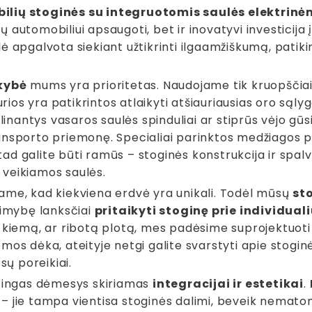
lių stoginės su integruotomis saulės elektrinė
 automobiliui apsaugoti, bet ir inovatyvi investicija į 
ė apgalvota siekiant užtikrinti ilgaamžiškumą, patiki
kybė
mums yra prioritetas. Naudojame tik kruopščiai
kurios yra patikrintos atlaikyti atšiauriausias oro sąl
ilinantys vasaros saulės spinduliai ar stiprūs vėjo gūsi
ansporto priemonę. Specialiai parinktos medžiagos pa
 tad galite būti ramūs – stoginės konstrukcija ir spalv
veikiamos saulės.
ame, kad kiekviena erdvė yra unikali. Todėl mūsų
st
limybę lanksčiai
pritaikyti stoginę prie individual
 kiemą, ar ribotą plotą, mes padėsime suprojektuoti ir
mos dėka, ateityje netgi galite svarstyti apie stogi
ūsų poreikiai.
atingas dėmesys skiriamas
integracijai ir estetikai
.
 jie tampa vientisa stoginės dalimi, beveik nematoma