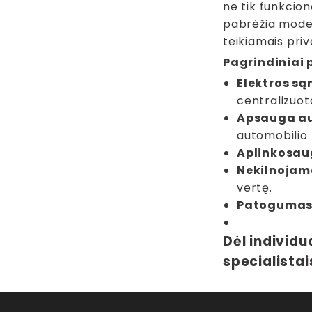
ne tik funkcion
pabrėžia modern
teikiamais priv
Pagrindiniai 
Elektros s
centralizuoto
Apsauga au
automobilio 
Aplinkosau
Nekilnojamo
vertę.
Patogumas
Dėl individu
specialistai