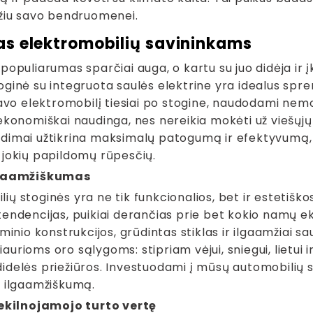
džiu savo bendruomenei.
s elektromobilių savininkams
populiarumas sparčiai auga, o kartu su juo didėja ir 
oginė su integruota saulės elektrine yra idealus spr
savo elektromobilį tiesiai po stogine, naudodami nemo
ekonomiškai naudinga, nes nereikia mokėti už viešųjų
dimai užtikrina maksimalų patogumą ir efektyvumą, 
 jokių papildomų rūpesčių.
ilgaamžiškumas
ų stoginės yra ne tik funkcionalios, bet ir estetiško
tendencijas, puikiai derančias prie bet kokio namų e
uminio konstrukcijos, grūdintas stiklas ir ilgaamžiai s
urioms oro sąlygoms: stipriam vėjui, sniegui, lietui 
idelės priežiūros. Investuodami į mūsų automobilių st
r ilgaamžiškumą.
nekilnojamojo turto vertę