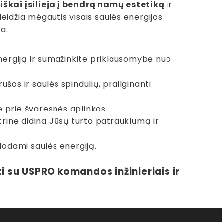
iškai įsilieja į bendrą namų estetiką
ir
eidžia mėgautis visais saulės energijos
ka.
ergiją ir sumažinkite priklausomybę nuo
šos ir saulės spindulių, prailginanti
te prie švaresnės aplinkos.
ktrinę didina Jūsų turto patrauklumą ir
dodami saulės energiją.
i su USPRO komandos inžinieriais ir