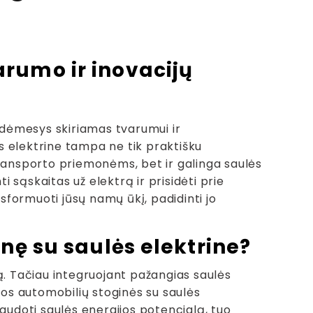
rumo ir inovacijų
s dėmesys skiriamas tvarumui ir
s elektrine tampa ne tik praktišku
ų transporto priemonėms, bet ir galinga saulės
i sąskaitas už elektrą ir prisidėti prie
nsformuoti jūsų namų ūkį, padidinti jo
inę su saulės elektrine?
ą. Tačiau integruojant pažangias saulės
mos automobilių stoginės su saulės
naudoti saulės energijos potencialą, tuo