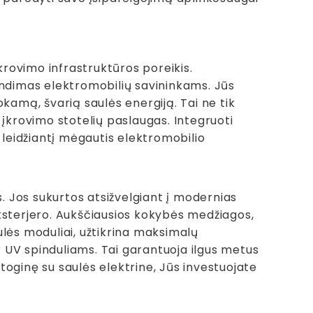
įkrovimo infrastruktūros poreikis.
endimas elektromobilių savininkams. Jūs
kamą, švarią saulės energiją. Tai ne tik
 įkrovimo stotelių paslaugas. Integruoti
leidžiantį mėgautis elektromobilio
s. Jos sukurtos atsižvelgiant į modernias
ksterjero. Aukščiausios kokybės medžiagos,
aulės moduliai, užtikrina maksimalų
ir UV spinduliams. Tai garantuoja ilgus metus
oginę su saulės elektrine, Jūs investuojate