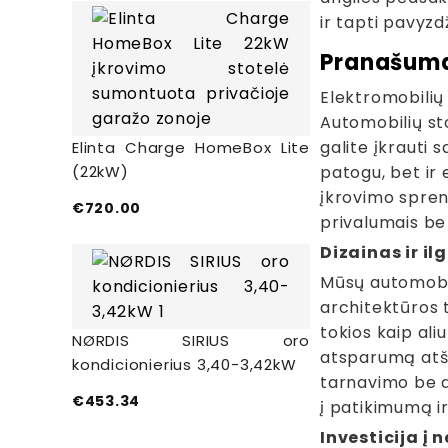
ir tapti pavyz
Pranašuma
Elektromobilių 
Automobilių st
galite įkrauti 
Elinta Charge HomeBox Lite
(22kW)
patogu, bet ir 
įkrovimo spren
€
720.00
privalumais be
Dizainas ir 
Mūsų automobili
architektūros 
tokios kaip ali
NØRDIS SIRIUS oro
atsparumą atšia
kondicionierius 3,40-3,42kW
tarnavimo be d
€
453.34
į patikimumą i
Investicija į 