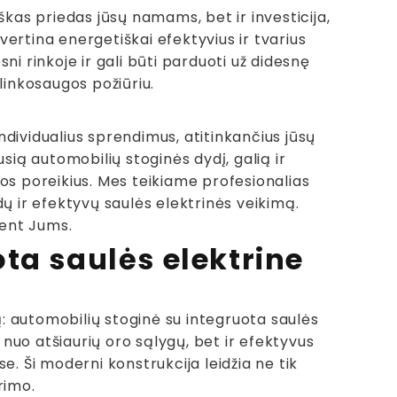
škas priedas jūsų namams, bet ir investicija,
 vertina energetiškai efektyvius ir tvarius
i rinkoje ir gali būti parduoti už didesnę
plinkosaugos požiūriu.
dividualius sprendimus, atitinkančius jūsų
sią automobilių stoginės dydį, galią ir
ijos poreikius. Mes teikiame profesionalias
ų ir efektyvų saulės elektrinės veikimą.
tent Jums.
ta saulės elektrine
: automobilių stoginė su integruota saulės
nuo atšiaurių oro sąlygų, bet ir efektyvus
e. Ši moderni konstrukcija leidžia ne tik
rimo.