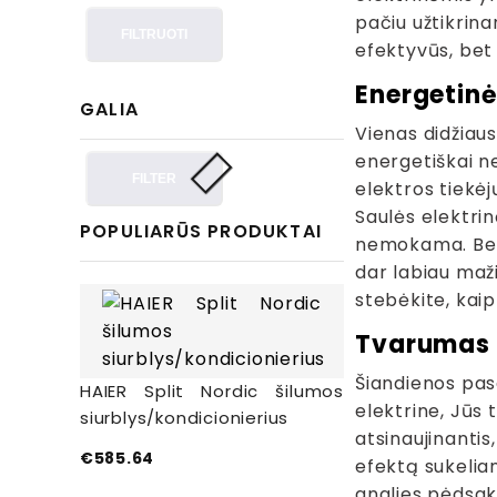
pačiu užtikrina
FILTRUOTI
efektyvūs, bet
Energetinė
GALIA
Vienas didžiaus
energetiškai n
FILTER
elektros tiekėj
Saulės elektri
POPULIARŪS PRODUKTAI
nemokama. Be t
dar labiau maž
stebėkite, kaip
Tvarumas 
Šiandienos pas
HAIER Split Nordic šilumos
elektrine, Jūs 
siurblys/kondicionierius
atsinaujinantis
€
585.64
efektą sukelian
anglies pėdsak