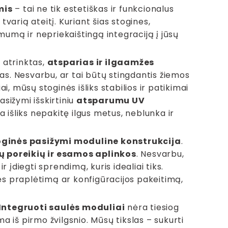
mis
– tai ne tik estetiškas ir funkcionalus
tvarią ateitį. Kuriant šias stogines,
mumą ir nepriekaištingą integraciją į jūsų
 atrinktas,
atsparias ir ilgaamžes
ygas. Nesvarbu, ar tai būtų stingdantis žiemos
ai, mūsų stoginės išliks stabilios ir patikimai
sižymi išskirtiniu
atsparumu UV
a išliks nepakitę ilgus metus, neblunka ir
oginės pasižymi moduline konstrukcija
.
ių poreikių ir esamos aplinkos
. Nesvarbu,
 įdiegti sprendimą, kuris idealiai tiks.
nės praplėtimą ar konfigūracijos pakeitimą,
Integruoti saulės moduliai
nėra tiesiog
 iš pirmo žvilgsnio. Mūsų tikslas – sukurti