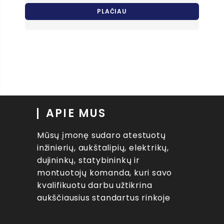
€399.00
PLAČIAU
through
€499.00
APIE MUS
Mūsų įmonę sudaro atestuotų
inžinierių, aukštalipių, elektrikų,
dujininkų, statybininkų ir
montuotojų komanda, kuri savo
kvalifikuotu darbu užtikrina
aukščiausius standartus rinkoje