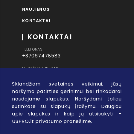
NAUJIENOS
KONTAKTAI
KONTAKTAI
TELEFONAS
+37067478583
EL. PAŠTO ADRESAS
info@uspro.lt
Sklandžiam svetainės veikimui, jūsų
ADRESAS
naršymo patirties gerinimui bei rinkodarai
Visorių g. 8, Vilnius
naudojame slapukus. Naršydami toliau
sutinkate su slapukų įrašymu. Daugiau
apie slapukus ir kaip jų atsisakyti –
USPRO.lt privatumo pranešime.
Privatumo politika
Pirkimo taisykles