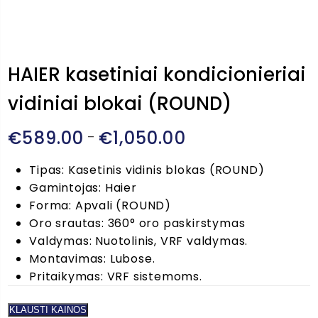
HAIER kasetiniai kondicionieriai
vidiniai blokai (ROUND)
€
589.00
€
1,050.00
Price
–
range:
Tipas: Kasetinis vidinis blokas (ROUND)
€589.00
Gamintojas: Haier
through
Forma: Apvali (ROUND)
€1,050.00
Oro srautas: 360° oro paskirstymas
Valdymas: Nuotolinis, VRF valdymas.
Montavimas: Lubose.
Pritaikymas: VRF sistemoms.
KLAUSTI KAINOS