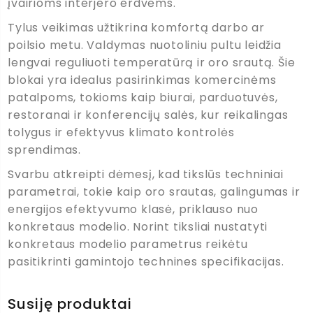
įvairioms interjero erdvėms.
Tylus veikimas užtikrina komfortą darbo ar
poilsio metu. Valdymas nuotoliniu pultu leidžia
lengvai reguliuoti temperatūrą ir oro srautą. Šie
blokai yra idealus pasirinkimas komercinėms
patalpoms, tokioms kaip biurai, parduotuvės,
restoranai ir konferencijų salės, kur reikalingas
tolygus ir efektyvus klimato kontrolės
sprendimas.
Svarbu atkreipti dėmesį, kad tikslūs techniniai
parametrai, tokie kaip oro srautas, galingumas ir
energijos efektyvumo klasė, priklauso nuo
konkretaus modelio. Norint tiksliai nustatyti
konkretaus modelio parametrus reikėtu
pasitikrinti gamintojo technines specifikacijas.
Susiję produktai