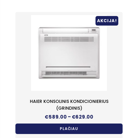
AKCIJA!
HAIER KONSOLINIS KONDICIONIERIUS
(GRINDINIS)
Price
–
€
589.00
€
629.00
range:
€589.00
PLAČIAU
through
€629.00