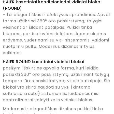
HAIER kasetiniai kondicionieriai vidiniai blokai
(ROUND)
– tai elegantiškas ir efektyvus sprendimas. Apvali
forma užtikrina 360° oro paskirstymą, tolygiai
vėsinant ar šildant patalpas. Puikiai tinka
biurams, parduotuvėms ir kitoms komercinėms
erdvėms. Suderinami su VRF sistemomis, valdomi
nuotoliniu pultu. Modernus dizainas ir tylus
veikimas.
HAIER ROUND kasetiniai vidiniai blokai
pasižymi išskirtine apvalia forma, kuri leidžia
pasiekti 360° oro paskirstymą, užtikrinant tolygų
temperatūros pasiskirstymą visoje patalpoje. Šie
blokai yra skirti naudoti su VRF (kintamo
šaltnešio srauto) sistemomis, leidžiančiomis
centralizuotai valdyti kelis vidinius blokus.
Modernus ir elegantiškas dizainas puikiai tinka