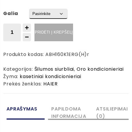
Galia
produkto
PRIDĖTI Į KREPŠELĮ
kiekis:
HAIER
kasetiniai
Produkto kodas:
ABH160K1ERG(H)r
kondicionieriai
vidiniai
Kategorijos:
Šilumos siurbliai
,
Oro kondicionieriai
blokai
Žyma:
kasetiniai kondicionieriai
(ROUND)
Prekės ženklas:
HAIER
APRAŠYMAS
PAPILDOMA
ATSILIEPIMAI
INFORMACIJA
(0)