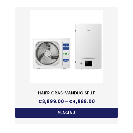
HAIER ORAS-VANDUO SPLIT
Price
–
€
3,899.00
€
4,889.00
range:
€3,899.00
PLAČIAU
through
€4,889.00