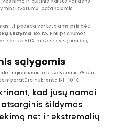
, vėsinimą ir buitinio karšto vandens
asižyminti tvarumu, pažangiomis
mas. Ji padeda vartotojams prisidėti
šką šildymą
. Be to, Philips šilumos
cialiai iki 80% mažesnes sąnaudas,
mis sąlygomis
 sudėtingiausiomis oro sąlygomis. Geba
 temperatūra nukrenta iki -10°C.
ikrinant, kad jūsų namai
s atsarginis šildymas
ekimą net ir ekstremalių