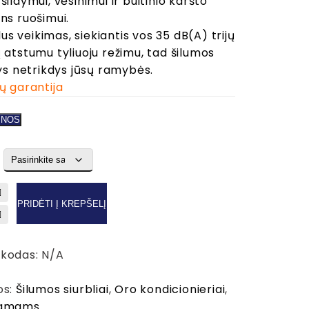
ildymui, vėsinimui ir buitinio karšto
through
ns ruošimui.
€12,100.00
ylus veikimas, siekiantis vos 35 dB(A) trijų
atstumu tyliuoju režimu, tad šilumos
ys netrikdys jūsų ramybės.
ų garantija
INOS
PRIDĖTI Į KREPŠELĮ
 kodas:
N/A
os:
Šilumos siurbliai
,
Oro kondicionieriai
,
namams