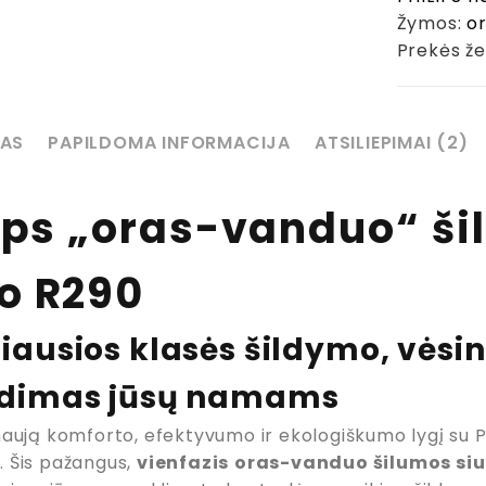
Žymos:
or
Prekės že
AS
PAPILDOMA INFORMACIJA
ATSILIEPIMAI (2)
ips „oras-vanduo“ ši
o R290
iausios klasės šildymo, vėsi
dimas jūsų namams
naują komforto, efektyvumo ir ekologiškumo lygį su PH
 Šis pažangus,
vienfazis
oras-vanduo šilumos siu