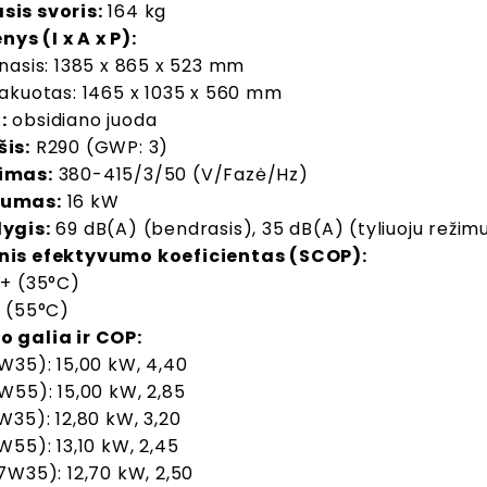
sis svoris:
164 kg
s (I x A x P):
nasis: 1385 x 865 x 523 mm
akuotas: 1465 x 1035 x 560 mm
:
obsidiano juoda
šis:
R290 (GWP: 3)
imas:
380-415/3/50 (V/Fazė/Hz)
gumas:
16 kW
lygis:
69 dB(A) (bendrasis), 35 dB(A) (tyliuoju režim
nis efektyvumo koeficientas (SCOP):
+ (35°C)
 (55°C)
o galia ir COP:
W35): 15,00 kW, 4,40
W55): 15,00 kW, 2,85
W35): 12,80 kW, 3,20
W55): 13,10 kW, 2,45
7W35): 12,70 kW, 2,50