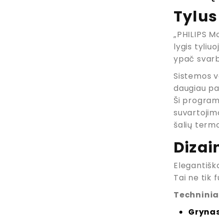
Tylus
„PHILIPS M
lygis tyliu
ypač svarb
Sistemos va
daugiau pa
Ši program
suvartojimą
šalių termo
Dizai
Elegantiška
Tai ne tik 
Techninia
Grynas