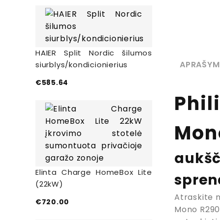
HAIER Split Nordic šilumos
APRAŠYM
siurblys/kondicionierius
€
585.64
Phil
Mon
aukšč
Elinta Charge HomeBox Lite
spren
(22kW)
Atraskite 
€
720.00
Mono R290.