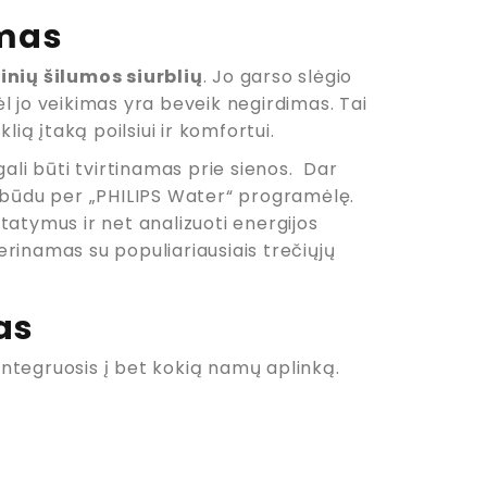
ymas
nių šilumos siurblių
. Jo garso slėgio
dėl jo veikimas yra beveik negirdimas. Tai
ą įtaką poilsiui ir komfortui.
ali būti tvirtinamas prie sienos. Dar
u būdu per „PHILIPS Water“ programėlę.
tatymus ir net analizuoti energijos
derinamas su populiariausiais trečiųjų
as
 integruosis į bet kokią namų aplinką.