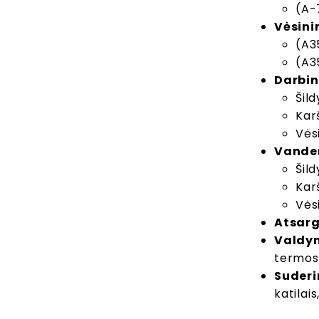
(A-
Vėsinim
(A3
(A3
Darbin
Šil
Kar
Vės
Vanden
Šil
Kar
Vės
Atsarg
Valdy
termos
Suder
katilai