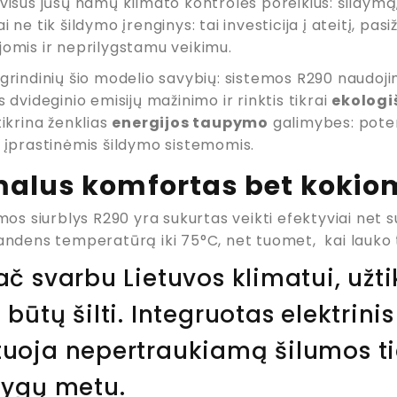
 visus jūsų namų klimato kontrolės poreikius: šildymą
i ne tik šildymo įrenginys: tai investicija į ateitį, p
jomis ir neprilygstamu veikimu.
agrindinių šio modelio savybių: sistemos R290 naudoji
s dvideginio emisijų mažinimo ir rinktis tikrai
ekologi
tikrina ženklias
energijos taupymo
galimybes: poten
u įprastinėmis šildymo sistemomis.
alus komfortas bet kokio
umos siurblys R290 yra sukurtas veikti efektyviai net
vandens temperatūrą iki 75°C, net tuomet, kai lauko
ač svarbu Lietuvos klimatui, užt
 būtų šilti. Integruotas elektrini
uoja nepertraukiamą šilumos ti
lygų metu.