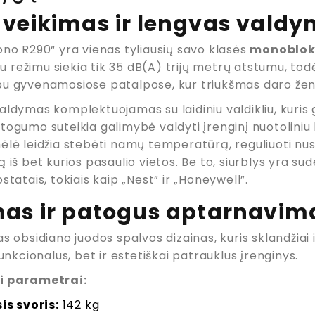
 veikimas ir lengvas vald
ono R290“ yra vienas tyliausių savo klasės
monobloki
oju režimu siekia tik 35 dB(A) trijų metrų atstumu, to
u gyvenamosiose patalpose, kur triukšmas daro ženkli
ldymas komplektuojamas su laidiniu valdikliu, kuris g
togumo suteikia galimybė valdyti įrenginį nuotolini
ėlė leidžia stebėti namų temperatūrą, reguliuoti nus
 iš bet kurios pasaulio vietos. Be to, siurblys yra su
statais, tokiais kaip „Nest” ir „Honeywell”.
nas ir patogus aptarnavim
s obsidiano juodos spalvos dizainas, kuris sklandžiai
funkcionalus, bet ir estetiškai patrauklus įrenginys.
i parametrai:
is svoris:
142 kg