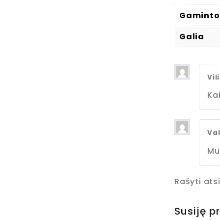
Gaminto
Galia
Vil
Kai
Va
Mu
Rašyti atsi
Susiję p