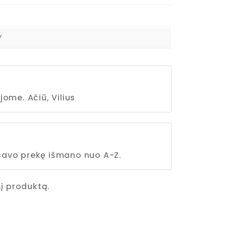
W
jome. Ačiū, Vilius
savo prekę išmano nuo A-Z.
 šį produktą.