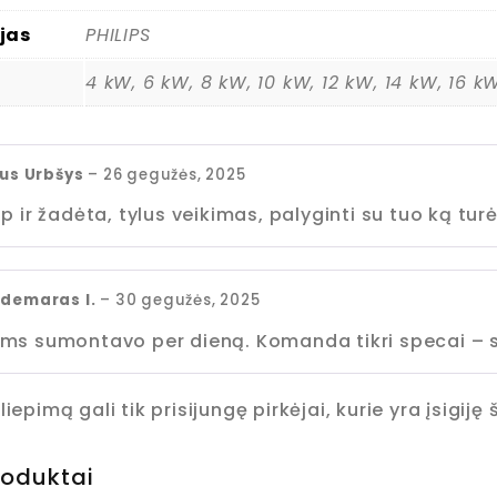
jas
PHILIPS
4 kW, 6 kW, 8 kW, 10 kW, 12 kW, 14 kW, 16 k
ius Urbšys
–
26 gegužės, 2025
p ir žadėta, tylus veikimas, palyginti su tuo ką turė
ldemaras I.
–
30 gegužės, 2025
ms sumontavo per dieną. Komanda tikri specai – 
liepimą gali tik prisijungę pirkėjai, kurie yra įsigiję
roduktai