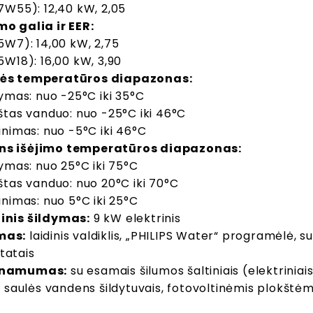
7W55): 12,40 kW, 2,05
o galia ir EER:
5W7): 14,00 kW, 2,75
5W18): 16,00 kW, 3,90
ės temperatūros diapazonas:
dymas: nuo -25°C iki 35°C
štas vanduo: nuo -25°C iki 46°C
inimas: nuo -5°C iki 46°C
s išėjimo temperatūros diapazonas:
dymas: nuo 25°C iki 75°C
štas vanduo: nuo 20°C iki 70°C
inimas: nuo 5°C iki 25°C
inis šildymas:
9 kW elektrinis
mas:
laidinis valdiklis, „PHILIPS Water“ programėlė, 
tatais
inamumas:
su esamais šilumos šaltiniais (elektriniais
s, saulės vandens šildytuvais, fotovoltinėmis plokštėm