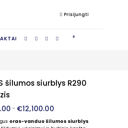
Prisijungti
0
AKTAI
S šilumos siurblys R290
zis
1.00
€
12,100.00
Price
–
range:
ngus
oras-vanduo šilumos siurblys
€7,381.00