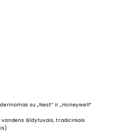
suderinamas su „Nest“ ir „Honeywell“
 vandens šildytuvais, tradiciniais
is)