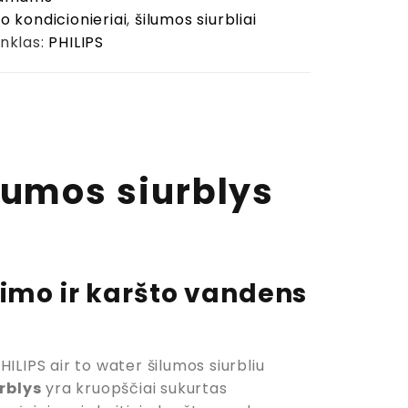
o kondicionieriai
,
šilumos siurbliai
nklas:
PHILIPS
lumos siurblys
nimo ir karšto vandens
ILIPS air to water šilumos siurbliu
rblys
yra kruopščiai sukurtas