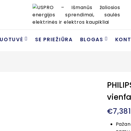
DUOTUVĖ
SE PRIEŽIŪRA
BLOGAS
KONT
PHILIP
vienfa
€
7,38
Paža