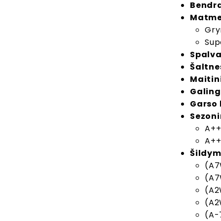
Bendra
Matmeny
Gry
Sup
Spalva
Šaltne
Maitin
Galin
Garso 
Sezoni
A++
A++
Šildym
(A7
(A7
(A2
(A2
(A-