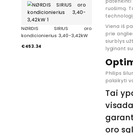
patenkinti
ruošimą. Ta
technologi
Viena iš p
NØRDIS SIRIUS oro
prie anglie
kondicionierius 3,40-3,42kW
siurblys už
€
453.34
lyginant s
Optim
Philips šil
palaikyti 
Tai yp
visada
garant
oro są