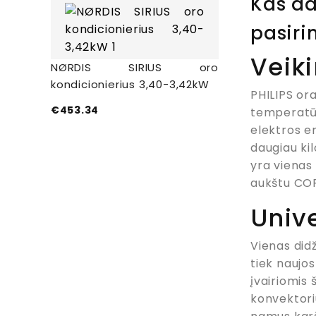
Kas da
pasiri
Veik
NØRDIS SIRIUS oro
kondicionierius 3,40-3,42kW
PHILIPS or
€
453.34
temperatūr
elektros e
daugiau ki
yra vienas 
aukštu COP
Univ
Vienas didž
tiek naujo
įvairiomis 
konvektoriu