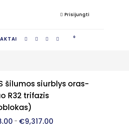
Prisijungti
0
AKTAI
S šilumos siurblys oras-
 R32 trifazis
blokas)
8.00
€
9,317.00
Price
–
range: