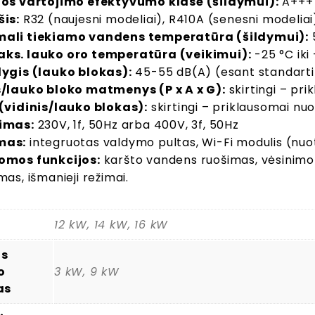
jos vartojimo efektyvumo klasė (šildymui):
A+++
šis:
R32 (naujesni modeliai), R410A (senesni modeliai
ali tiekiamo vandens temperatūra (šildymui):
ks. lauko oro temperatūra (veikimui):
-25 °C iki
lygis (lauko blokas):
45-55 dB(A) (esant standart
s/lauko bloko matmenys (P x A x G):
skirtingi – pr
 (vidinis/lauko blokas):
skirtingi – priklausomai nu
imas:
230V, 1f, 50Hz arba 400V, 3f, 50Hz
mas:
integruotas valdymo pultas, Wi-Fi modulis (nu
omos funkcijos:
karšto vandens ruošimas, vėsinimo fu
mas, išmanieji režimai.
12 kW, 14 kW, 16 kW
is
o
3 kW, 9 kW
as