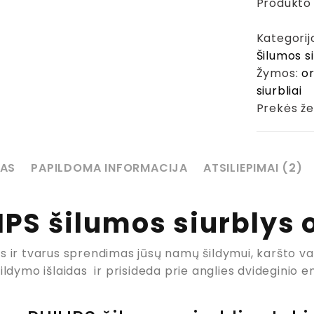
Produkto
siurblys
oras-
Kategorij
vanduo
Šilumos si
R32
Žymos:
or
trifazis
siurbliai
(monoblo
Prekės že
AS
PAPILDOMA INFORMACIJA
ATSILIEPIMAI (2)
IPS šilumos siurblys
s ir tvarus sprendimas jūsų namų šildymui, karšto v
ildymo išlaidas ir prisideda prie anglies dvideginio 