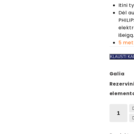
Itini 
Dėl a
PHILIP
elektr
išeigą
5 met
KLAUSTI KA
Galia
Rezervin
element
produkto
kiekis:
PHILIPS
šilumos