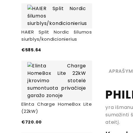
HAIER Split Nordic šilumos
siurblys/kondicionierius
€
585.64
APRAŠYM
PHIL
Elinta Charge HomeBox Lite
yra išmanu
(22kW)
sumažinti š
ateitį.
€
720.00