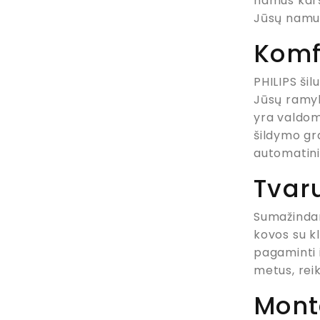
namus karšt
Jūsų namuo
Komf
PHILIPS šil
Jūsų ramyb
yra valdom
šildymo gra
automatinis
Tvar
Sumažindam
kovos su k
pagaminti 
metus, reik
Mont