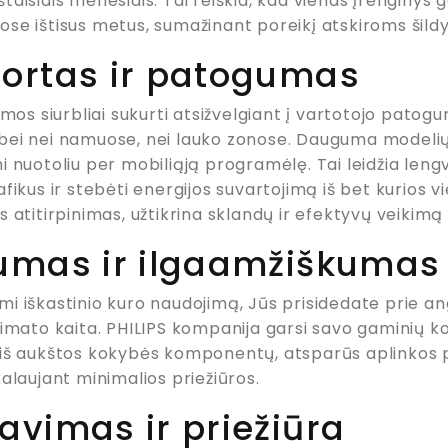
aisiais mėnesiais. Tai reiškia, kad vienas įrenginys 
se ištisus metus, sumažinant poreikį atskiroms šild
ortas ir patogumas
umos siurbliai sukurti atsižvelgiant į vartotojo patogum
ei nei namuose, nei lauko zonose. Dauguma modelių t
i nuotoliu per mobiliąją programėlę. Tai leidžia leng
fikus ir stebėti energijos suvartojimą iš bet kurios vi
 atitirpinimas, užtikrina sklandų ir efektyvų veikimą
umas ir ilgaamžiškumas
i iškastinio kuro naudojimą, Jūs prisidedate prie ang
limato kaita. PHILIPS kompanija garsi savo gaminių ko
iš aukštos kokybės komponentų, atsparūs aplinkos pov
alaujant minimalios priežiūros.
avimas ir priežiūra