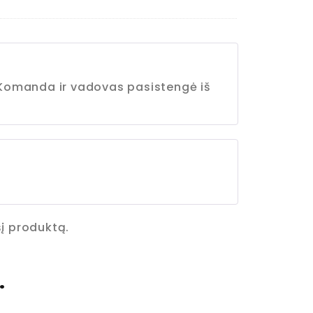
. Komanda ir vadovas pasistengė iš
 šį produktą.
…