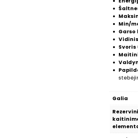
Energi
Šaltne
Maksim
Min/ma
Garso 
Vidini
Svoris
Maitin
Valdy
Papild
stebėji
Galia
Rezervin
kaitinim
element