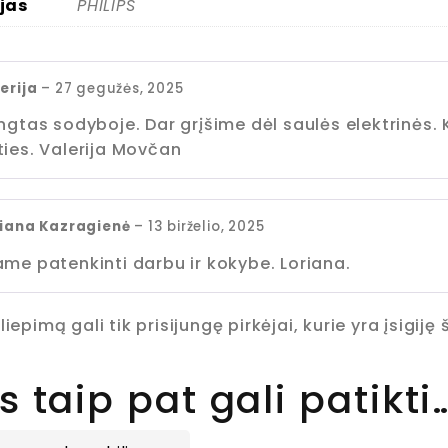
jas
PHILIPS
erija
–
27 gegužės, 2025
engtas sodyboje. Dar grįšime dėl saulės elektrinės
ties. Valerija Movčan
riana Kazragienė
–
13 birželio, 2025
ame patenkinti darbu ir kokybe. Loriana.
liepimą gali tik prisijungę pirkėjai, kurie yra įsigiję
 taip pat gali patikti