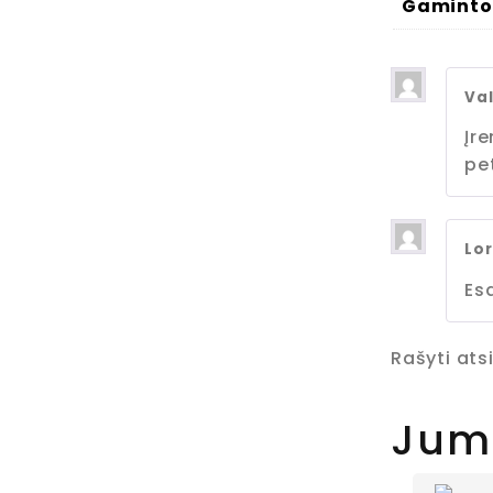
Gaminto
Val
Įr
pe
Lo
Es
Rašyti atsi
Jums