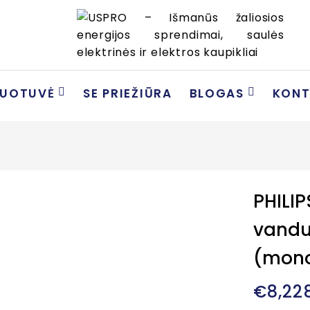
DUOTUVĖ
SE PRIEŽIŪRA
BLOGAS
KONT
PHILIP
vanduo
(mono
€
8,22