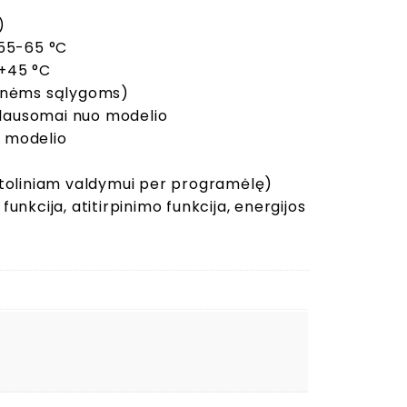
)
55-65 °C
 +45 °C
inėms sąlygoms)
iklausomai nuo modelio
o modelio
otoliniam valdymui per programėlę)
nkcija, atitirpinimo funkcija, energijos