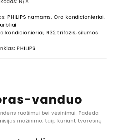
 kodas:
N/A
os:
PHILIPS namams
,
Oro kondicionieriai
,
urbliai
o kondicionieriai
,
R32 trifazis
,
šilumos
kas)
nklas:
PHILIPS
 oras-vanduo
andens ruošimui bei vėsinimui. Padeda
emisijos mažinimo, taip kuriant tvaresnę