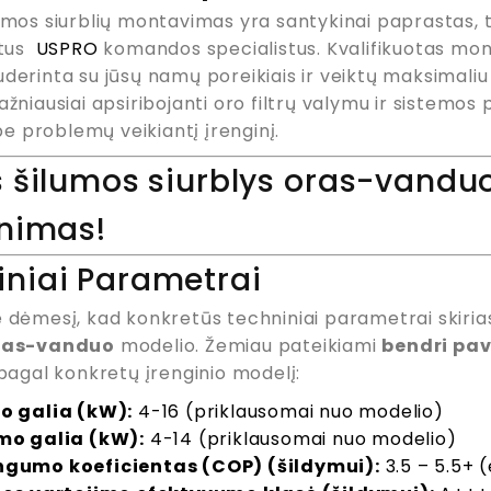
lumos siurblių montavimas yra santykinai paprastas,
otus
USPRO
komandos specialistus. Kvalifikuotas mont
uderinta su jūsų namų poreikiais ir veiktų maksimaliu
ažniausiai apsiribojanti oro filtrų valymu ir sistemos
r be problemų veikiantį įrenginį.
s šilumos siurblys oras-vandu
inimas!
iniai Parametrai
e dėmesį, kad konkretūs techniniai parametrai skiria
oras-vanduo
modelio. Žemiau pateikiami
bendri pav
 pagal konkretų įrenginio modelį:
o galia (kW):
4-16 (priklausomai nuo modelio)
mo galia (kW):
4-14 (priklausomai nuo modelio)
gumo koeficientas (COP) (šildymui):
3.5 – 5.5+ 