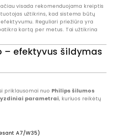
 tačiau visada rekomenduojama kreiptis
uotojas užtikrins, kad sistema būtų
 efektyvumu. Reguliari priežiūra yra
 patikra kartą per metus. Tai užtikrina
o – efektyvus šildymas
si priklausomai nuo
Philips šilumos
yzdiniai parametrai
, kuriuos reikėtų
(esant A7/W35)