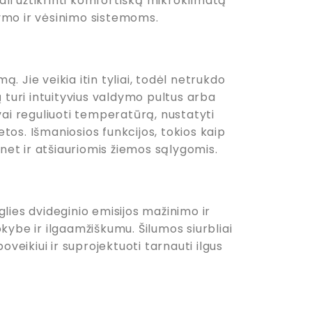
gali užtikrinti komfortišką mikroklimatą
ymo ir vėsinimo sistemoms.
ą. Jie veikia itin tyliai, todėl netrukdo
uri intuityvius valdymo pultus arba
vai reguliuoti temperatūrą, nustatyti
etos. Išmaniosios funkcijos, tokios kaip
 net ir atšiauriomis žiemos sąlygomis.
lies dvideginio emisijos mažinimo ir
kybe ir ilgaamžiškumu. Šilumos siurbliai
eikiui ir suprojektuoti tarnauti ilgus