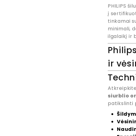
PHILIPS ši
į sertifiku
tinkamai s
minimali, d
ilgalaikį i
Philip
ir vės
Techn
Atkreipkit
siurblio 
patikslinti
Šildym
Vėsini
Naudin