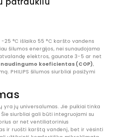
u patraukliu
 -25 °C išlaiko 55 °C karšto vandens
iau šilumos energijos, nei sunaudojama
ovatvalandę elektros, gaunate 3-5 ar net
p
naudingumo koeficientas (COP)
,
mą. PHILIPS šilumos siurbliai pasižymi
umas
 yra jų universalumas. Jie puikiai tinka
 siurbliai gali būti integruojami su
rius ar net ventiliatorinius
s ir ruošti karštą vandenį, bet ir vėsinti