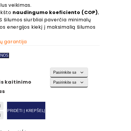
tylus veikimas.
€8,228.00
ukšto
naudingumo koeficiento (COP)
,
through
S šilumos siurbliai paverčia minimalų
€9,317.00
os energijos kiekį į maksimalią šilumos
.
ų garantija
INOS
is kaitinimo
as
PRIDĖTI Į KREPŠELĮ