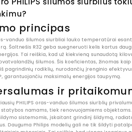
ro PHILIPS šilumos siurblius toki
nkimu?
imo principas
as-vanduo šilumos siurbliai lauko temperatūrai esant
ą. Šaltnešis R32 geba suegneruoti kelis kartus daug
nergijos. Tai reiškia, kad už kiekvieną sunaudotą kil
lovatvalandžių šilumos. Šis koeficientas, žinomas kai
iš pagrindinių rodiklių, nurodančių įrenginio efektyvu
, garantuojančiu maksimalų energijos taupymą.
ersalumas ir pritaikom
iausių PHILIPS oras-vanduo šilumos siurblių privalumų
s statybos namams, tiek renovuojamiems objektams. Šie
šildymo sistemomis, įskaitant grindinį šildymą, radiato
s. Dauguma Philips modelių gali ne tik šildyti patalpa