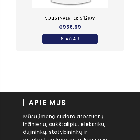
SOLIS INVERTERIS 12KW
€
956.99
PLAČIAU
APIE MUS
Mūsų įmonę sudaro atestuotų
inžinierių, aukštalipių, elektrikų,
dujininkų, statybininkų ir
montuotojų komanda, kuri savo