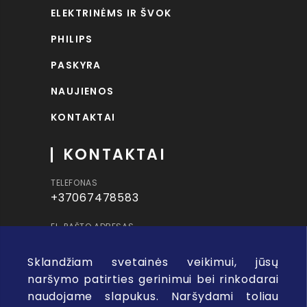
ELEKTRINĖMS IR ŠVOK
PHILIPS
PASKYRA
NAUJIENOS
KONTAKTAI
KONTAKTAI
TELEFONAS
+37067478583
EL. PAŠTO ADRESAS
info@uspro.lt
Sklandžiam svetainės veikimui, jūsų
ADRESAS
naršymo patirties gerinimui bei rinkodarai
Visorių g. 8, Vilnius
naudojame slapukus. Naršydami toliau