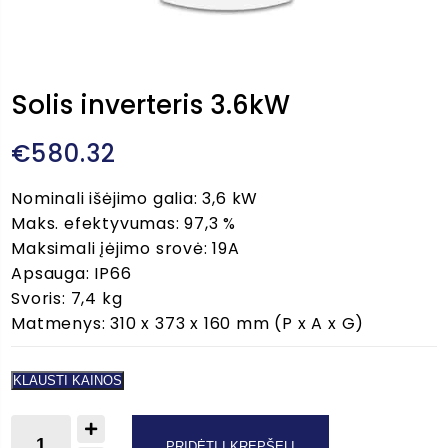
Solis inverteris 3.6kW
€
580.32
Nominali išėjimo galia: 3,6 kW
Maks. efektyvumas: 97,3 %
Maksimali įėjimo srovė: 19A
Apsauga: IP66
Svoris: 7,4 kg
Matmenys: 310 x 373 x 160 mm (P x A x G)
KLAUSTI KAINOS
produkto
PRIDĖTI Į KREPŠELĮ