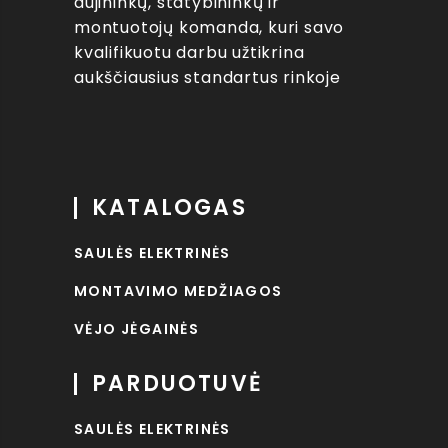
dujininkų, statybininkų ir
montuotojų komanda, kuri savo
kvalifikuotu darbu užtikrina
aukščiausius standartus rinkoje
KATALOGAS
SAULĖS ELEKTRINĖS
MONTAVIMO MEDŽIAGOS
VĖJO JĖGAINĖS
PARDUOTUVĖ
SAULĖS ELEKTRINĖS