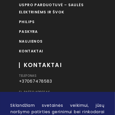
USPRO PARDUOTUVĖ – SAULĖS
ELEKTRINĖMS IR ŠVOK
PHILIPS
PASKYRA
NAUJIENOS
KONTAKTAI
KONTAKTAI
TELEFONAS
+37067478583
EL. PAŠTO ADRESAS
info@uspro.lt
Sklandžiam svetainės veikimui, jūsų
ADRESAS
naršymo patirties gerinimui bei rinkodarai
Visorių g. 8, Vilnius